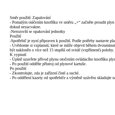
Směr použití: Zapalování
- Pomalým otáčením knoflíku ve směru „+“ začněte proudit plyn a 
dokud nezacvakne.
-Nerozsvítí se opakování jednotky
Použití
-Spotřebič je nyní připraven k použití. Podle potřeby nastavte p
- Uvědomte si vzplanutí, které se může objevit během dvouminut
být nakloněn o více než 15 stupňů od svislé (vzpřímené) polohy.
K vypnutí
- Úplně uzavřete přívod plynu otočením ovládacího knoflíku ply
- Po použití oddělte přístroj od plynové kartuše.
Po použití
- Zkontrolujte, zda je zařízení čisté a suché.
- Po oddělení kazety od spotřebiče a výměně uzávěru skladujte 