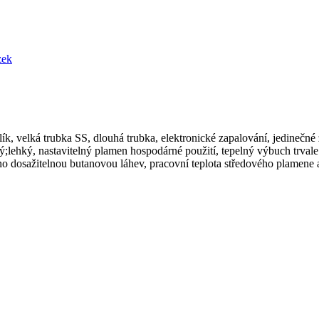
ík, velká trubka SS, dlouhá trubka, elektronické zapalování, jedinečné
ý;lehký, nastavitelný plamen hospodárné použití, tepelný výbuch trvale
adno dosažitelnou butanovou láhev, pracovní teplota středového plamene