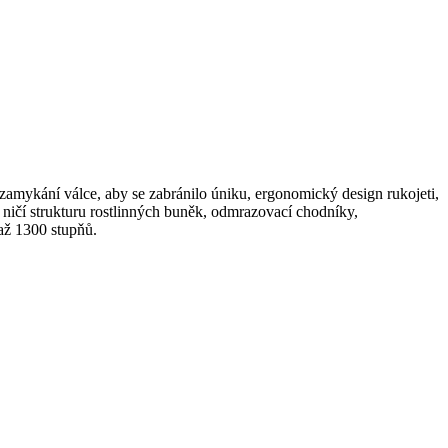
 zamykání válce, aby se zabránilo úniku, ergonomický design rukojeti,
 ničí strukturu rostlinných buněk, odmrazovací chodníky,
 až 1300 stupňů.