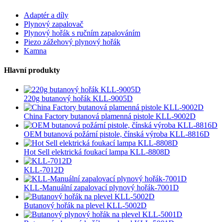
Adaptér a díly
Plynový zapalovač
Plynový hořák s ručním zapalováním
Piezo zážehový plynový hořák
Kamna
Hlavní produkty
220g butanový hořák KLL-9005D
China Factory butanová plamenná pistole KLL-9002D
OEM butanová požární pistole, čínská výroba KLL-8816D
Hot Sell elektrická foukací lampa KLL-8808D
KLL-7012D
KLL-Manuální zapalovací plynový hořák-7001D
Butanový hořák na plevel KLL-5002D