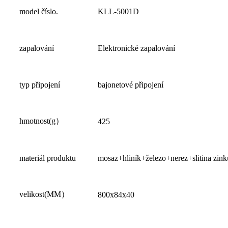
model číslo.
KLL-5001D
zapalování
Elektronické zapalování
typ připojení
bajonetové připojení
hmotnost
(
g
）
425
materiál produktu
mosaz+hliník+železo+nerez+slitina zink
velikost
(
MM
）
800x84x40