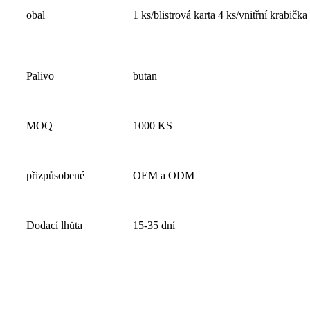
obal
1 ks/blistrová karta 4 ks/vnitřní krabička
Palivo
butan
MOQ
1000 KS
přizpůsobené
OEM a ODM
Dodací lhůta
15-35 dní