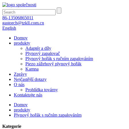
86-13506865011
gastorch@tzkll.com.cn
English
Domov
produkty
Adaptér a díly
Plynový zapalovač
Plynový hořák s ručním zapalováním
Piezo zážehový plynový hořák
Kamna
Zprávy
Nejčastější dotazy
O nás
Prohlídka továrny
Kontaktujte nás
Domov
produkty
Plynový hořák s ručním zapalováním
Kategorie