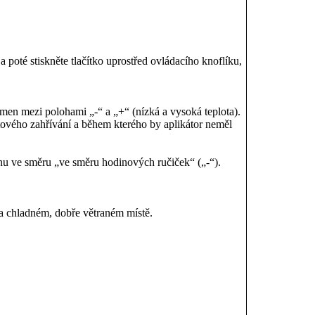
poté stiskněte tlačítko uprostřed ovládacího knoflíku,
lamen mezi polohami „-“ a „+“ (nízká a vysoká teplota).
ového zahřívání a během kterého by aplikátor neměl
nu ve směru „ve směru hodinových ručiček“ („-“).
na chladném, dobře větraném místě.