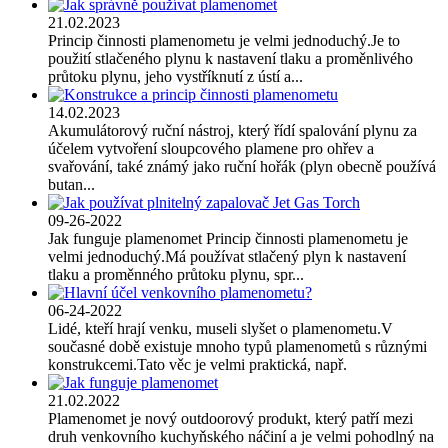
21.02.2023
Princip činnosti plamenometu je velmi jednoduchý.Je to
použití stlačeného plynu k nastavení tlaku a proměnlivého
průtoku plynu, jeho vystříknutí z ústí a...
14.02.2023
Akumulátorový ruční nástroj, který řídí spalování plynu za
účelem vytvoření sloupcového plamene pro ohřev a
svařování, také známý jako ruční hořák (plyn obecně používá
butan...
09-26-2022
Jak funguje plamenomet Princip činnosti plamenometu je
velmi jednoduchý.Má používat stlačený plyn k nastavení
tlaku a proměnného průtoku plynu, spr...
06-24-2022
Lidé, kteří hrají venku, museli slyšet o plamenometu.V
současné době existuje mnoho typů plamenometů s různými
konstrukcemi.Tato věc je velmi praktická, např.
21.02.2022
Plamenomet je nový outdoorový produkt, který patří mezi
druh venkovního kuchyňského náčiní a je velmi pohodlný na