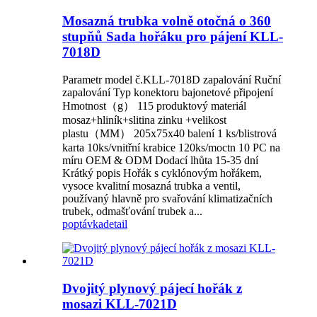
Mosazná trubka volně otočná o 360
stupňů Sada hořáku pro pájení KLL-
7018D
Parametr model č.KLL-7018D zapalování Ruční
zapalování Typ konektoru bajonetové připojení
Hmotnost（g） 115 produktový materiál
mosaz+hliník+slitina zinku +velikost
plastu（MM） 205x75x40 balení 1 ks/blistrová
karta 10ks/vnitřní krabice 120ks/moctn 10 PC na
míru OEM & ODM Dodací lhůta 15-35 dní
Krátký popis Hořák s cyklónovým hořákem,
vysoce kvalitní mosazná trubka a ventil,
používaný hlavně pro svařování klimatizačních
trubek, odmašťování trubek a...
poptávka
detail
Dvojitý plynový pájecí hořák z
mosazi KLL-7021D