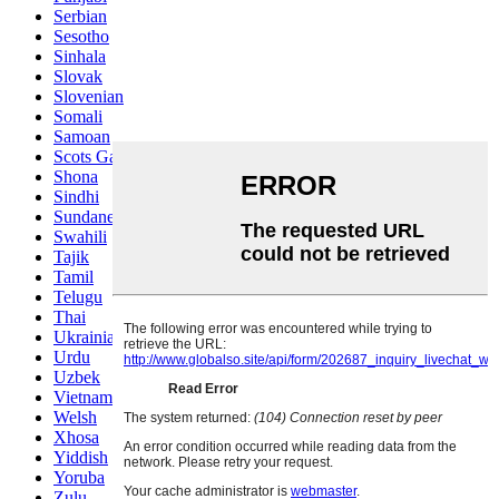
Serbian
Sesotho
Sinhala
Slovak
Slovenian
Somali
Samoan
Scots Gaelic
Shona
Sindhi
Sundanese
Swahili
Tajik
Tamil
Telugu
Thai
Ukrainian
Urdu
Uzbek
Vietnamese
Welsh
Xhosa
Yiddish
Yoruba
Zulu