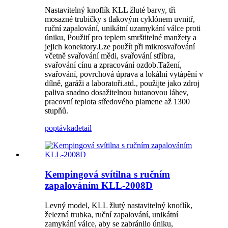
Nastavitelný knoflík KLL žluté barvy, tři
mosazné trubičky s tlakovým cyklónem uvnitř,
ruční zapalování, unikátní uzamykání válce proti
úniku, Použití pro teplem smrštitelné manžety a
jejich konektory.Lze použít při mikrosvařování
včetně svařování mědi, svařování stříbra,
svařování cínu a zpracování ozdob.Tažení,
svařování, povrchová úprava a lokální vytápění v
dílně, garáži a laboratoři.atd., použijte jako zdroj
paliva snadno dosažitelnou butanovou láhev,
pracovní teplota středového plamene až 1300
stupňů.
poptávka
detail
Kempingová svítilna s ručním
zapalováním KLL-2008D
Levný model, KLL žlutý nastavitelný knoflík,
železná trubka, ruční zapalování, unikátní
zamykání válce, aby se zabránilo úniku,