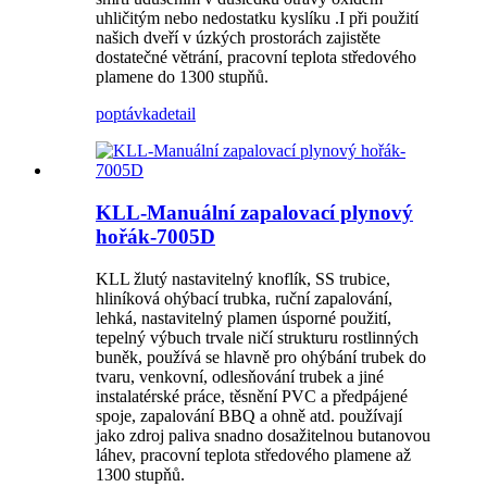
uhličitým nebo nedostatku kyslíku .I při použití
našich dveří v úzkých prostorách zajistěte
dostatečné větrání, pracovní teplota středového
plamene do 1300 stupňů.
poptávka
detail
KLL-Manuální zapalovací plynový
hořák-7005D
KLL žlutý nastavitelný knoflík, SS trubice,
hliníková ohýbací trubka, ruční zapalování,
lehká, nastavitelný plamen úsporné použití,
tepelný výbuch trvale ničí strukturu rostlinných
buněk, používá se hlavně pro ohýbání trubek do
tvaru, venkovní, odlesňování trubek a jiné
instalatérské práce, těsnění PVC a předpájené
spoje, zapalování BBQ a ohně atd. používají
jako zdroj paliva snadno dosažitelnou butanovou
láhev, pracovní teplota středového plamene až
1300 stupňů.