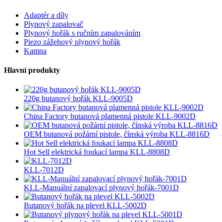
Adaptér a díly
Plynový zapalovač
Plynový hořák s ručním zapalováním
Piezo zážehový plynový hořák
Kamna
Hlavní produkty
220g butanový hořák KLL-9005D
China Factory butanová plamenná pistole KLL-9002D
OEM butanová požární pistole, čínská výroba KLL-8816D
Hot Sell elektrická foukací lampa KLL-8808D
KLL-7012D
KLL-Manuální zapalovací plynový hořák-7001D
Butanový hořák na plevel KLL-5002D