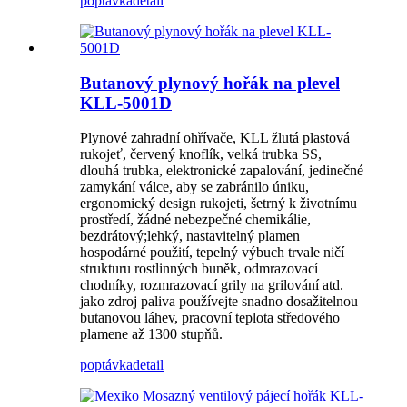
poptávka
detail
Butanový plynový hořák na plevel
KLL-5001D
Plynové zahradní ohřívače, KLL žlutá plastová
rukojeť, červený knoflík, velká trubka SS,
dlouhá trubka, elektronické zapalování, jedinečné
zamykání válce, aby se zabránilo úniku,
ergonomický design rukojeti, šetrný k životnímu
prostředí, žádné nebezpečné chemikálie,
bezdrátový;lehký, nastavitelný plamen
hospodárné použití, tepelný výbuch trvale ničí
strukturu rostlinných buněk, odmrazovací
chodníky, rozmrazovací grily na grilování atd.
jako zdroj paliva používejte snadno dosažitelnou
butanovou láhev, pracovní teplota středového
plamene až 1300 stupňů.
poptávka
detail