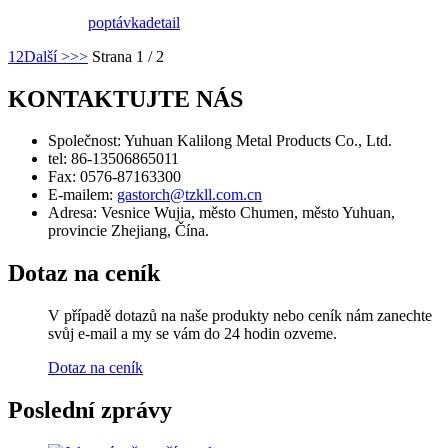
poptávka
detail
1
2
Další >
>>
Strana 1 / 2
KONTAKTUJTE NÁS
Společnost:
Yuhuan Kalilong Metal Products Co., Ltd.
tel:
86-13506865011
Fax:
0576-87163300
E-mailem:
gastorch@tzkll.com.cn
Adresa:
Vesnice Wujia, město Chumen, město Yuhuan,
provincie Zhejiang, Čína.
Dotaz na ceník
V případě dotazů na naše produkty nebo ceník nám zanechte
svůj e-mail a my se vám do 24 hodin ozveme.
Dotaz na ceník
Poslední zprávy