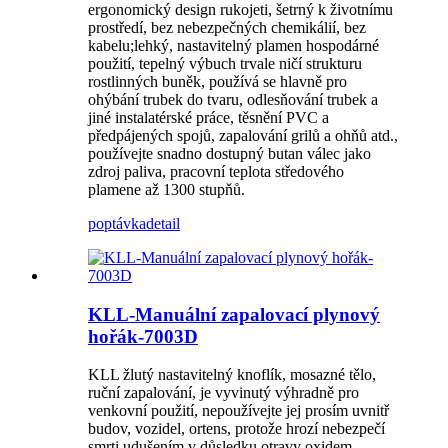
ergonomický design rukojeti, šetrný k životnímu
prostředí, bez nebezpečných chemikálií, bez
kabelu;lehký, nastavitelný plamen hospodárné
použití, tepelný výbuch trvale ničí strukturu
rostlinných buněk, používá se hlavně pro
ohýbání trubek do tvaru, odlesňování trubek a
jiné instalatérské práce, těsnění PVC a
předpájených spojů, zapalování grilů a ohňů atd.,
používejte snadno dostupný butan válec jako
zdroj paliva, pracovní teplota středového
plamene až 1300 stupňů.
poptávka
detail
KLL-Manuální zapalovací plynový
hořák-7003D
KLL žlutý nastavitelný knoflík, mosazné tělo,
ruční zapalování, je vyvinutý výhradně pro
venkovní použití, nepoužívejte jej prosím uvnitř
budov, vozidel, ortens, protože hrozí nebezpečí
smrti udušením v důsledku otravy oxidem