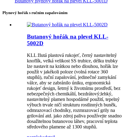
Butanový plynový hořák na plevel KLL-5001D
Plynový hořák s ručním zapalováním
Butanový hořák na plevel KLL-
5002D
KLL žlutá plastová rukojeť, černý nastavitelný
knoflík, velká velikost SS trubice, délku trubky
lze nastavit na krátkou nebo dlouhou, hořák lze
použít v jakékoli poloze (volná rotace 360 ​​
stupňů), ruční zapalování, jedinečné zamykání
válce, aby se zabránilo úniku, ergonomická
rukojeť design, šetrný k životnímu prostředí, bez
nebezpečných chemikálií, bezdrátový;lehký,
nastavitelný plamen hospodárné použití, tepelný
výbuch trvale ničí strukturu rostlinných buněk,
odmrazovací chodníky, rozmrazovací grily na
grilování atd. jako zdroj paliva používejte snadno
dosažitelnou butanovou láhev, pracovní teplota
středového plamene až 1300 stupňů.