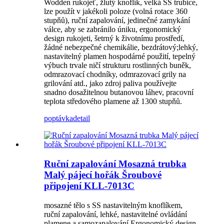
Wodden rukojeť, žlutý knoflík, velká SS trubice,
lze použít v jakékoli poloze (volná rotace 360 ​​
stupňů), ruční zapalování, jedinečné zamykání
válce, aby se zabránilo úniku, ergonomický
design rukojeti, šetrný k životnímu prostředí,
žádné nebezpečné chemikálie, bezdrátový;lehký,
nastavitelný plamen hospodárné použití, tepelný
výbuch trvale ničí strukturu rostlinných buněk,
odmrazovací chodníky, odmrazovací grily na
grilování atd., jako zdroj paliva používejte
snadno dosažitelnou butanovou láhev, pracovní
teplota středového plamene až 1300 stupňů.
poptávka
detail
Ruční zapalování Mosazná trubka
Malý pájecí hořák Šroubové
připojení KLL-7013C
mosazné tělo s SS nastavitelným knoflíkem,
ruční zapalování, lehké, nastavitelné ovládání
plamene a samozapalování.Ergonomický design