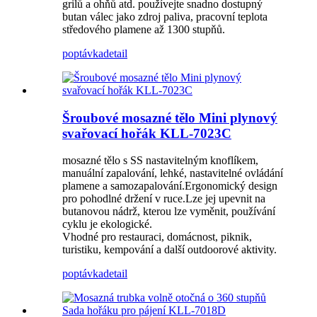
grilů a ohňů atd. používejte snadno dostupný
butan válec jako zdroj paliva, pracovní teplota
středového plamene až 1300 stupňů.
poptávka
detail
Šroubové mosazné tělo Mini plynový
svařovací hořák KLL-7023C
mosazné tělo s SS nastavitelným knoflíkem,
manuální zapalování, lehké, nastavitelné ovládání
plamene a samozapalování.Ergonomický design
pro pohodlné držení v ruce.Lze jej upevnit na
butanovou nádrž, kterou lze vyměnit, používání
cyklu je ekologické.
Vhodné pro restauraci, domácnost, piknik,
turistiku, kempování a další outdoorové aktivity.
poptávka
detail