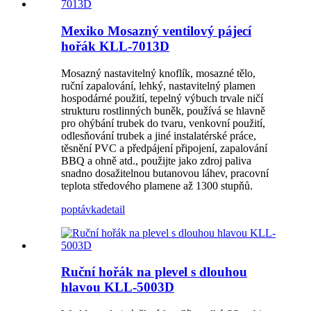
Mexiko Mosazný ventilový pájecí
hořák KLL-7013D
Mosazný nastavitelný knoflík, mosazné tělo,
ruční zapalování, lehký, nastavitelný plamen
hospodárné použití, tepelný výbuch trvale ničí
strukturu rostlinných buněk, používá se hlavně
pro ohýbání trubek do tvaru, venkovní použití,
odlesňování trubek a jiné instalatérské práce,
těsnění PVC a předpájení připojení, zapalování
BBQ a ohně atd., použijte jako zdroj paliva
snadno dosažitelnou butanovou láhev, pracovní
teplota středového plamene až 1300 stupňů.
poptávka
detail
Ruční hořák na plevel s dlouhou
hlavou KLL-5003D