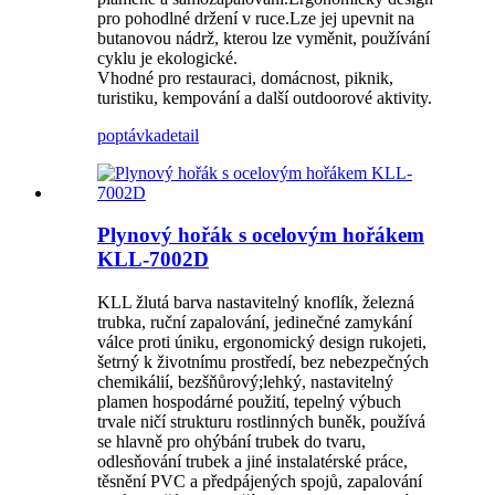
pro pohodlné držení v ruce.Lze jej upevnit na
butanovou nádrž, kterou lze vyměnit, používání
cyklu je ekologické.
Vhodné pro restauraci, domácnost, piknik,
turistiku, kempování a další outdoorové aktivity.
poptávka
detail
Plynový hořák s ocelovým hořákem
KLL-7002D
KLL žlutá barva nastavitelný knoflík, železná
trubka, ruční zapalování, jedinečné zamykání
válce proti úniku, ergonomický design rukojeti,
šetrný k životnímu prostředí, bez nebezpečných
chemikálií, bezšňůrový;lehký, nastavitelný
plamen hospodárné použití, tepelný výbuch
trvale ničí strukturu rostlinných buněk, používá
se hlavně pro ohýbání trubek do tvaru,
odlesňování trubek a jiné instalatérské práce,
těsnění PVC a předpájených spojů, zapalování