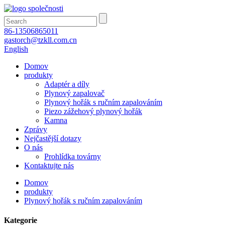
86-13506865011
gastorch@tzkll.com.cn
English
Domov
produkty
Adaptér a díly
Plynový zapalovač
Plynový hořák s ručním zapalováním
Piezo zážehový plynový hořák
Kamna
Zprávy
Nejčastější dotazy
O nás
Prohlídka továrny
Kontaktujte nás
Domov
produkty
Plynový hořák s ručním zapalováním
Kategorie