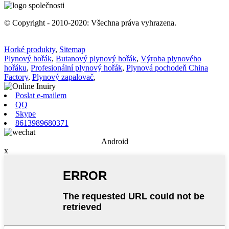
© Copyright - 2010-2020: Všechna práva vyhrazena.
Horké produkty
,
Sitemap
Plynový hořák
,
Butanový plynový hořák
,
Výroba plynového
hořáku
,
Profesionální plynový hořák
,
Plynová pochodeň China
Factory
,
Plynový zapalovač
,
Poslat e-mailem
QQ
Skype
8613989680371
Android
x