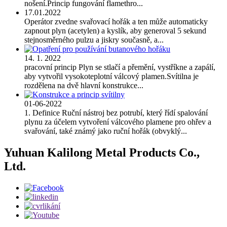
nošení.Princip fungování flamethro...
17.01.2022
Operátor zvedne svařovací hořák a ten může automaticky
zapnout plyn (acetylen) a kyslík, aby generoval 5 sekund
stejnosměrného pulzu a jiskry současně, a...
14. 1. 2022
pracovní princip Plyn se stlačí a přemění, vystříkne a zapálí,
aby vytvořil vysokoteplotní válcový plamen.Svítilna je
rozdělena na dvě hlavní konstrukce...
01-06-2022
1. Definice Ruční nástroj bez potrubí, který řídí spalování
plynu za účelem vytvoření válcového plamene pro ohřev a
svařování, také známý jako ruční hořák (obvyklý...
Yuhuan Kalilong Metal Products Co.,
Ltd.